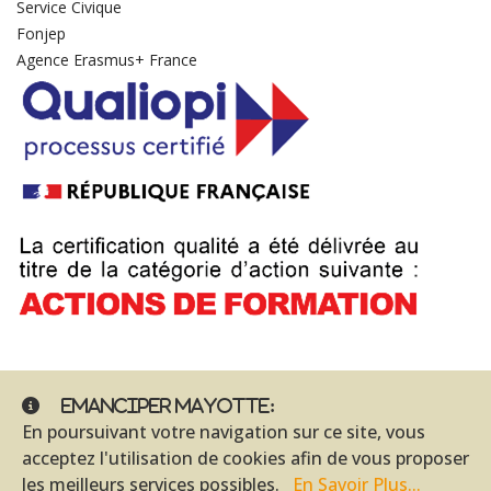
Service Civique
Fonjep
Agence Erasmus+ France
Emanciper Mayotte:
Accueil
|
Qui sommes-nous
|
Notre Équipe
|
Notre Histoire
|
En poursuivant votre navigation sur ce site, vous
Nous Contacter
acceptez l'utilisation de cookies afin de vous proposer
les meilleurs services possibles.
En Savoir Plus...