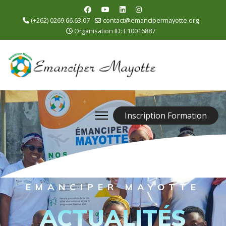
(+262) 0269.66.63.07
contact@emancipermayotte.org
Organisation ID: E10016887
Inscription Formation
EMANCIPER MAYOTTE
ACTUALITÉS